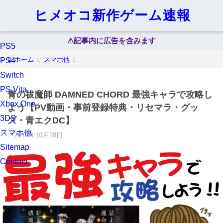
ヒメオコ新作ゲーム速報
⚠︎記事内に広告を含みます
PS5
ホーム
スマホ他
PS4
Switch
PS Vita
青の祓魔師 DAMNED CHORD 最強キャラで攻略し
Xbox One
よう【PV動画・事前登録特典・リセマラ・グッ
3DS
ズ・青エクDC】
スマホ他
2019年10月28日
Sitemap
Contact