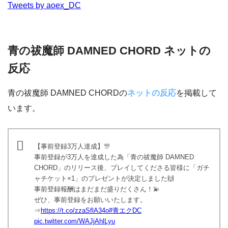
Tweets by aoex_DC
青の祓魔師 DAMNED CHORD ネットの
反応
青の祓魔師 DAMNED CHORDの
ネットの反応
を掲載して
います。
【事前登録3万人達成】🎊
事前登録が3万人を達成した為「青の祓魔師 DAMNED
CHORD」のリリース後、プレイしてくださる皆様に「ガチ
ャチケット×1」のプレゼントが決定しました🙌
事前登録報酬はまだまだ盛りだくさん！💫
ぜひ、事前登録をお願いいたします。
⇒
https://t.co/zzaSflA34o
#青エクDC
pic.twitter.com/WAJjAhlLyu