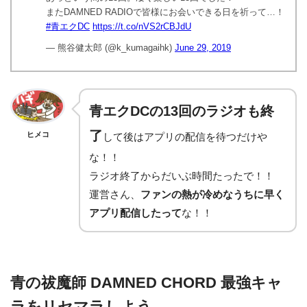
またDAMNED RADIOで皆様にお会いできる日を祈って…！
#青エクDC
https://t.co/nVS2rCBJdU
— 熊谷健太郎 (@k_kumagaihk)
June 29, 2019
青エクDCの13回のラジオも終
了
ヒメコ
して後はアプリの配信を待つだけや
な！！
ラジオ終了からだいぶ時間たったで！！
運営さん、
ファンの熱が冷めなうちに早く
アプリ配信したって
な！！
青の祓魔師 DAMNED CHORD 最強キャ
ラをリセマラしよう