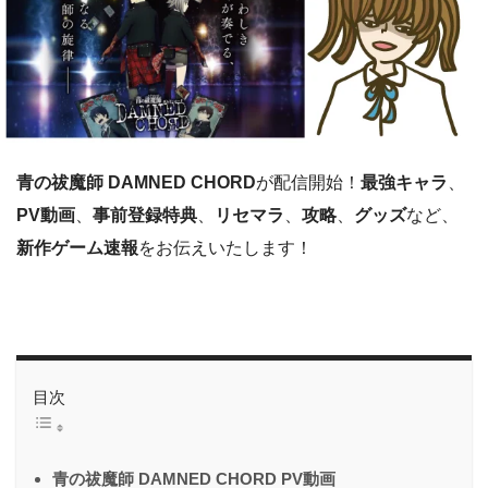
青の祓魔師 DAMNED CHORD
が配信開始！
最強キャラ
、
PV動画
、
事前登録特典
、
リセマラ
、
攻略
、
グッズ
など、
新作ゲーム速報
をお伝えいたします！
目次
青の祓魔師 DAMNED CHORD PV動画