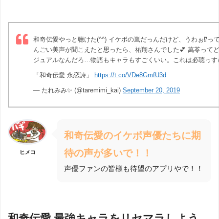
和奇伝愛やっと聴けた(^^) イケボの嵐だっんだけど、うわぉ⁉️っ
んごい美声が聞こえたと思ったら、祐翔さんでした💕 萬苓って
ジュアルなんだろ…物語もキャラもすごくいい。これは必聴っす
「和奇伝愛 永恋詩」
https://t.co/VDe8GmfU3d
— たれみみ✨ (@taremimi_kai)
September 20, 2019
和奇伝愛のイケボ声優たちに期
待の声が多いで！！
ヒメコ
声優ファンの皆様も待望のアプリやで！！
和奇伝愛 最強キャラをリセマラしよう