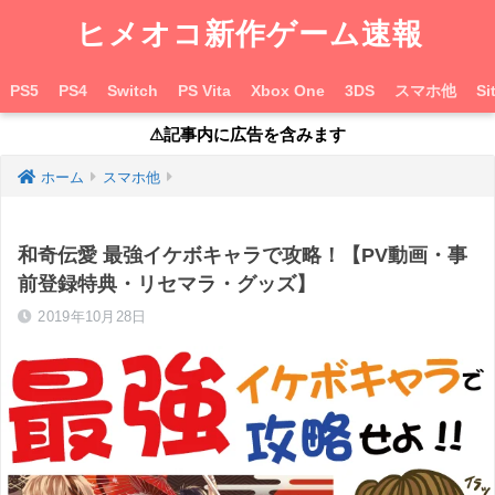
ヒメオコ新作ゲーム速報
PS5
PS4
Switch
PS Vita
Xbox One
3DS
スマホ他
Si
⚠︎記事内に広告を含みます
ホーム
スマホ他
和奇伝愛 最強イケボキャラで攻略！【PV動画・事
前登録特典・リセマラ・グッズ】
2019年10月28日