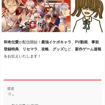
和奇伝愛
が配信開始！
最強イケボキャラ
、
PV動画
、
事前
登録特典
、
リセマラ
、
攻略
、
グッズ
など、
新作ゲーム速報
をお伝えいたします！
目次