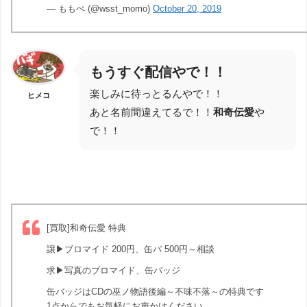
— ももぺ (@wsst_momo)
October 20, 2019
もうすぐ配信やで！！
楽しみに待っとるんやで！！
ヒメコ
あと名前間違えてるで！！
和奇伝愛
や
で！！
[買取]和奇伝愛 特典
譲▶︎ブロマイド 200円、缶バ 500円～相談
求▶︎写真のブロマイド、缶バッジ
缶バッジはCDの巫ノ物語後編～不味不落～の特典です
1点からでもお気軽にお声かけください