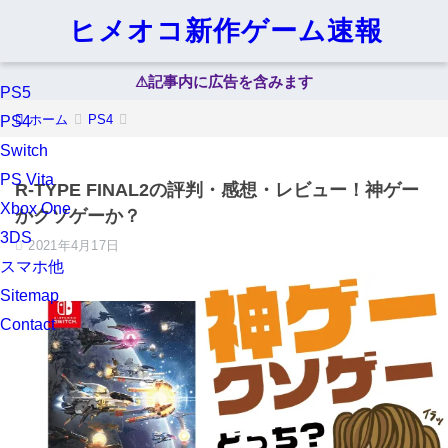
ヒメオコ新作ゲーム速報
⚠︎記事内に広告を含みます
PS5
ホーム
PS4
PS4
Switch
PS Vita
R-TYPE FINAL2の評判・感想・レビュー！神ゲー
Xbox One
かクソゲーか？
3DS
2021年4月17日
スマホ他
Sitemap
Contact