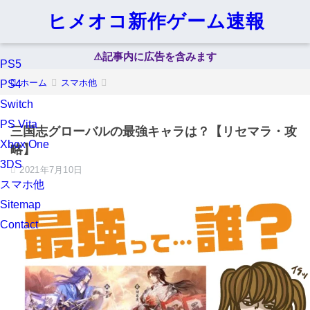
ヒメオコ新作ゲーム速報
⚠︎記事内に広告を含みます
PS5
ホーム
スマホ他
PS4
Switch
PS Vita
三国志グローバルの最強キャラは？【リセマラ・攻
Xbox One
略】
3DS
2021年7月10日
スマホ他
Sitemap
Contact